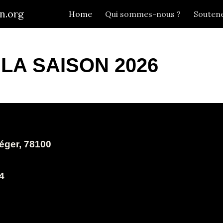
n.org
Home
Qui sommes-nous ?
Soutene
ip to main content
Skip to navigat
A SAISON 2026
Léger, 78100
34